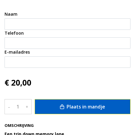
Naam
Telefoon
E-mailadres
€ 20,00
Plaats in mandje
–
+
OMSCHRIJVING
Een trip down memory lane…