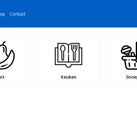
op
Contact
uit
Keuken
Snoep