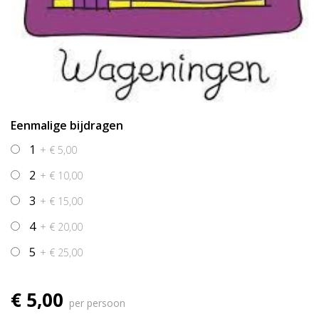
Eenmalige bijdragen
1
+ € 5,00
2
+ € 10,00
3
+ € 15,00
4
+ € 20,00
5
+ € 25,00
€ 5,00
per persoon