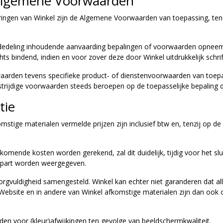
d Algemene Voorwaarden
ngen van Winkel zijn de Algemene Voorwaarden van toepassing, tenzij u
 mededeling inhoudende aanvaarding bepalingen of voorwaarden opneem
 bindend, indien en voor zover deze door Winkel uitdrukkelijk schrift
aarden tevens specifieke product- of dienstenvoorwaarden van toepas
strijdige voorwaarden steeds beroepen op de toepasselijke bepaling 
tie
omstige materialen vermelde prijzen zijn inclusief btw en, tenzij op 
jkomende kosten worden gerekend, zal dit duidelijk, tijdig voor het 
 apart worden weergegeven.
gvuldigheid samengesteld. Winkel kan echter niet garanderen dat alle 
 de Website en in andere van Winkel afkomstige materialen zijn dan o
den voor (kleur)afwijkingen ten gevolge van beeldschermkwaliteit.