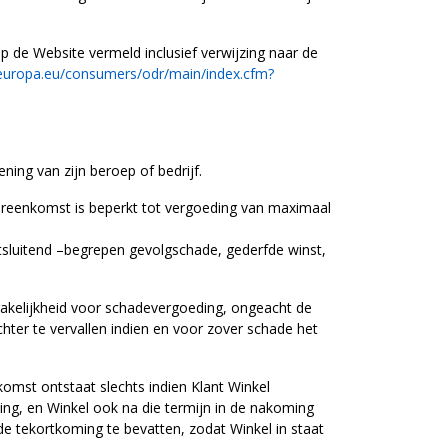
 op de Website vermeld inclusief verwijzing naar de
.europa.eu/consumers/odr/main/index.cfm?
ening van zijn beroep of bedrijf.
ereenkomst is beperkt tot vergoeding van maximaal
uitsluitend –begrepen gevolgschade, gederfde winst,
prakelijkheid voor schadevergoeding, ongeacht de
er te vervallen indien en voor zover schade het
mst ontstaat slechts indien Klant Winkel
oming, en Winkel ook na die termijn in de nakoming
 de tekortkoming te bevatten, zodat Winkel in staat