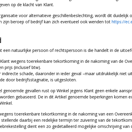
geven op de klacht van Klant.
ganisatie voor alternatieve geschillenbeslechting, wordt dit duidelijk
van zijn beroep of bedrijf kan zich eventueel ook wenden tot
https://ec
d
ant een natuurlijke persoon of rechtspersoon is die handelt in de uitoef
ns Klant wegens toerekenbare tekortkoming in de nakoming van de Ov
rijs (inclusief btw).
 indirecte schade, daaronder in ieder geval –maar uitdrukkelijk niet 
e door bedrijfsstagnatie, is uitgesloten.
ikel genoemde gevallen rust op Winkel jegens Klant geen enkele aans
worden gebaseerd. De in dit Artikel genoemde beperkingen komen echt
Winkel.
t wegens toerekenbare tekortkoming in de nakoming van een Overeenko
lt, stellende daarbij een redelijke termijn ter zuivering van de tekortk
ingebrekestelling dient een zo gedetailleerd mogelijke omschrijving van