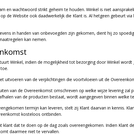
naam en wachtwoord strikt geheim te houden. Winkel is niet aansprake
op de Website ook daadwerkelijk die Klant is. Al hetgeen gebeurt via 
egevens in handen van onbevoegden zijn gekomen, dient hij zo spoedig
e maatregelen kan nemen.
eenkomst
 stuurt Winkel, indien de mogelijkheid tot bezorging door Winkel wor
 toe.
 het uitvoeren van de verplichtingen die voortvloeien uit de Overeenko
 sluiten van de Overeenkomst omschreven op welke wijze levering zal 
t afhalen van de producten bestaat, wordt aangegeven binnen welke 
eengekomen termijn kan leveren, stelt zij Klant daarvan in kennis. Kl
ereenkomst kosteloos ontbinden.
ent klant dat te doen op de dag zoals overeengekomen. Indien Klant de
komt daarmee niet te vervallen.