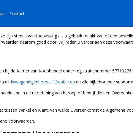
op
Contact
 zijn steeds van toepassing als u gebruik maakt van of een bestellin
orwaarden daarom goed door. Wij raden u verder aan deze voorwaarde
even bij de Kamer van Koophandel onder registratienummer 5771927
ia dit
kvwageningenhoreca.12waiter.eu
en alle bijbehorende subdome
iet handelend in de uitoefening van beroep of bedrijf die een Overeen
st tussen Winkel en Klant, van welke Overeenkomst de Algemene Voo
mene Voorwaarden.