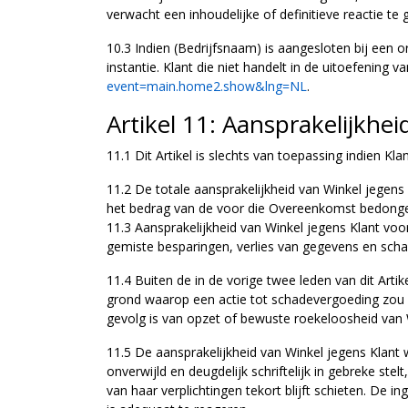
verwacht een inhoudelijke of definitieve reactie te 
10.3 Indien (Bedrijfsnaam) is aangesloten bij een or
instantie. Klant die niet handelt in de uitoefening 
event=main.home2.show&lng=NL
.
Artikel 11: Aansprakelijkhei
11.1 Dit Artikel is slechts van toepassing indien Kl
11.2 De totale aansprakelijkheid van Winkel jege
het bedrag van de voor die Overeenkomst bedongen p
11.3 Aansprakelijkheid van Winkel jegens Klant voor
gemiste besparingen, verlies van gegevens en schad
11.4 Buiten de in de vorige twee leden van dit Art
grond waarop een actie tot schadevergoeding zou 
gevolg is van opzet of bewuste roekeloosheid van 
11.5 De aansprakelijkheid van Winkel jegens Klan
onverwijld en deugdelijk schriftelijk in gebreke ste
van haar verplichtingen tekort blijft schieten. De 