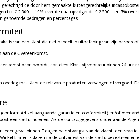
kel gerechtigd de door hem gemaakte buitengerechtelijke incassokoste
n tot € 2.500,=; 10% over de daaropvolgende € 2.500,= en 5% over
 van genoemde bedragen en percentages.
rmiteit
rake is van een Klant die niet handelt in uitoefening van zijn beroep of 
en aan de Overeenkomst.
reenkomst beantwoordt, dan dient Klant bij voorkeur binnen 24 uur na
na overleg met Klant de relevante producten vervangen of vergoed. De
re
t (conform Artikel aangaande garantie en conformiteit) en/of over an
per post een klacht indienen. Zie de contactgegevens onder aan de Al
n ieder geval binnen 7 dagen na ontvangst van de klacht, een reactie o
al Winkel binnen 7 dagen na de ontvangst van de klacht bevestigen en 