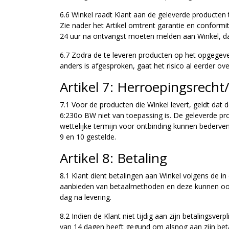
6.6 Winkel raadt Klant aan de geleverde producten t
Zie nader het Artikel omtrent garantie en conformit
24 uur na ontvangst moeten melden aan Winkel, daa
6.7 Zodra de te leveren producten op het opgegeven 
anders is afgesproken, gaat het risico al eerder ove
Artikel 7: Herroepingsrecht
7.1 Voor de producten die Winkel levert, geldt dat
6:230o BW niet van toepassing is. De geleverde pro
wettelijke termijn voor ontbinding kunnen bederven
9 en 10 gestelde.
Artikel 8: Betaling
8.1 Klant dient betalingen aan Winkel volgens de i
aanbieden van betaalmethoden en deze kunnen ook va
dag na levering.
8.2 Indien de Klant niet tijdig aan zijn betalingsver
van 14 dagen heeft gegund om alsnog aan zijn betal