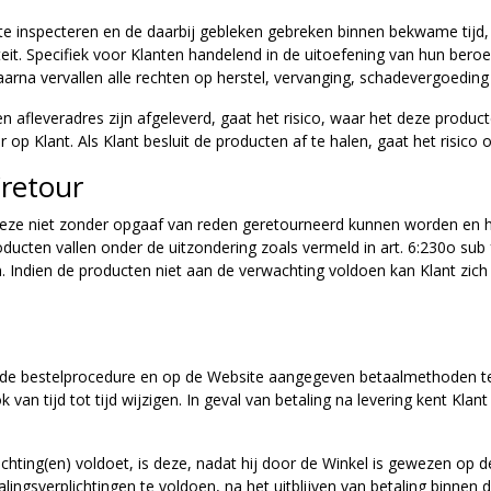
e inspecteren en de daarbij gebleken gebreken binnen bekwame tijd, bi
eit. Specifiek voor Klanten handelend in de uitoefening van hun beroep
rna vervallen alle rechten op herstel, vervanging, schadevergoeding 
afleveradres zijn afgeleverd, gaat het risico, waar het deze producten
r op Klant. Als Klant besluit de producten af te halen, gaat het risico
/retour
 deze niet zonder opgaaf van reden geretourneerd kunnen worden en he
ducten vallen onder de uitzondering zoals vermeld in art. 6:230o sub
. Indien de producten niet aan de verwachting voldoen kan Klant zich 
n de bestelprocedure en op de Website aangegeven betaalmethoden te v
n tijd tot tijd wijzigen. In geval van betaling na levering kent Klan
plichting(en) voldoet, is deze, nadat hij door de Winkel is gewezen op 
ingsverplichtingen te voldoen, na het uitblijven van betaling binnen